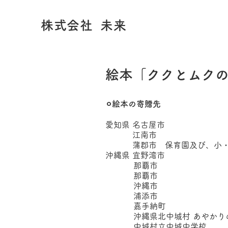
株式会社 未来
絵本「ククとムク
⚪︎絵本の寄贈先
愛知県 名古屋市
江南市
蒲郡市 保育園及び、小・
沖縄県 宜野湾市
那覇市
那覇市
沖縄市
浦添市
嘉手納町
沖縄県北中城村 あやかりの
中城村立中城中学校